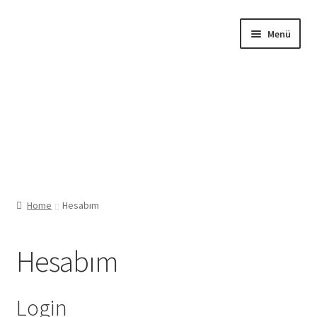
Dolaşıma
İçeriğe
Menü
geç
geç
Home
Hesabım
Hesabım
Login